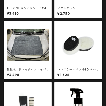
THE ONE コンパウンド SAVIO
ソフトブラシ
R 500ml
¥3,410
¥2,750
超吸水大判マイクロファイバ
ロングウールバフ Φ80 ベルク
ークロス 70cm x 90cm 1枚
ロ径80mm 1枚
¥3,498
¥1,628