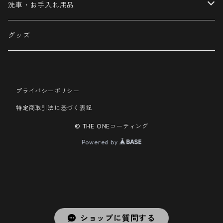
Φ100
ウールバフ
洗車・お手入れ用品
Φ150
カーシャンプー
グッズ
Φ175
洗車用品
プライバシーポリシー
メンテナンス用品
特定商取引法に基づく表記
© THE ONEコーティング
Powered by
ショップに質問する