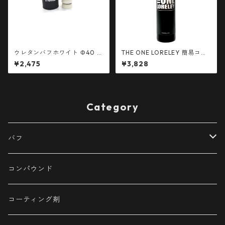
ウレタンバフホワイト Φ40 ベ
THE ONE LORELEY 簡易コー
ルクロ径30mm 5枚
ティング剤 500ml
¥2,475
¥3,828
Category
バフ
ウレタンバフ
コンパウンド
Φ40
ロングウールバフ
コーティング剤