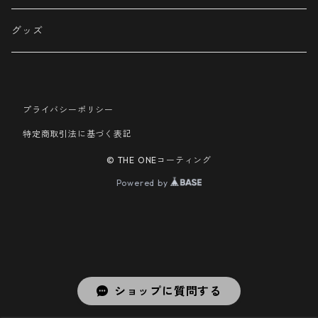
Φ150
カーシャンプー
グッズ
Φ175
洗車用品
プライバシーポリシー
メンテナンス用品
特定商取引法に基づく表記
© THE ONEコーティング
Powered by
ショップに質問する