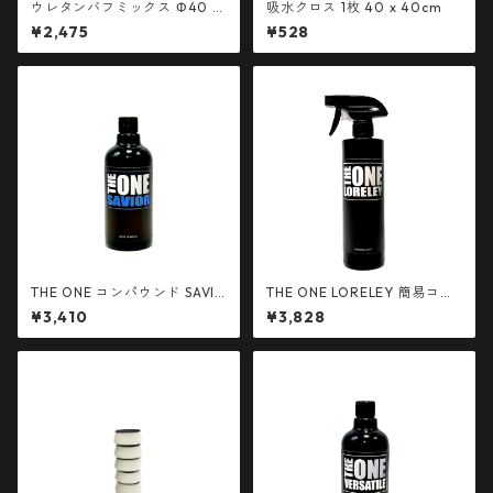
ウレタンバフミックス Φ40 ベ
吸水クロス 1枚 40 x 40cm
ルクロ径30mm 各色1枚 簡易
¥2,475
¥528
包装
THE ONE コンパウンド SAVIO
THE ONE LORELEY 簡易コー
R 500ml
ティング剤 500ml
¥3,410
¥3,828