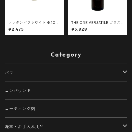
ウレタンバフホワイト Φ40 ベ
THE ONE VERSATILE ガラス
ルクロ径30mm 5枚 簡易包装
系 コーティング剤500mlに増
¥2,475
¥3,828
量♪
Category
バフ
ウレタンバフ
コンパウンド
Φ40
ロングウールバフ
コーティング剤
Φ100
ウールバフ
洗車・お手入れ用品