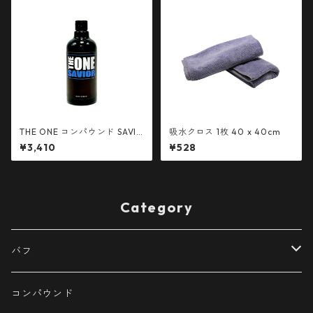
THE ONE コンパウンド SAVIO
吸水クロス 1枚 40 x 40cm
R 500ml
¥3,410
¥528
Category
バフ
ウレタンバフ
コンパウンド