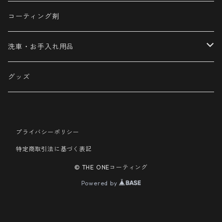
Φ40
ロングウールバフ
コーティング剤
Φ100
ウールバフ
洗車・お手入れ用品
Φ150
カーシャンプー
グッズ
Φ175
洗車用品
プライバシーポリシー
メンテナンス用品
特定商取引法に基づく表記
© THE ONEコーティング
Powered by